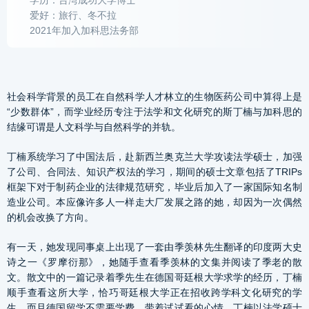
学历：台湾成功大学博士
爱好：旅行、冬不拉
2021年加入加科思法务部
社会科学背景的员工在自然科学人才林立的生物医药公司中算得上是
“少数群体”，而学业经历专注于法学和文化研究的斯丁楠与加科思的
结缘可谓是人文科学与自然科学的并轨。
丁楠系统学习了中国法后，赴新西兰奥克兰大学攻读法学硕士，加强
了公司、合同法、知识产权法的学习，期间的硕士文章包括了TRIPs
框架下对于制药企业的法律规范研究，毕业后加入了一家国际知名制
造业公司。本应像许多人一样走大厂发展之路的她，却因为一次偶然
的机会改换了方向。
有一天，她发现同事桌上出现了一套由季羡林先生翻译的印度两大史
诗之一《罗摩衍那》，她随手查看季羡林的文集并阅读了季老的散
文。散文中的一篇记录着季先生在德国哥廷根大学求学的经历，丁楠
顺手查看这所大学，恰巧哥廷根大学正在招收跨学科文化研究的学
生，而且德国留学不需要学费。带着试试看的心情，丁楠以法学硕士