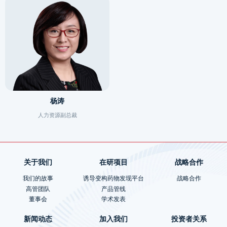
杨涛
人力资源副总裁
关于我们
在研项目
战略合作
我们的故事
诱导变构药物发现平台
战略合作
高管团队
产品管线
董事会
学术发表
新闻动态
加入我们
投资者关系