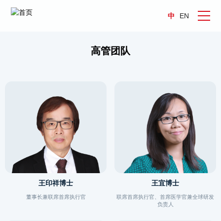
中
EN
高管团队
王印祥博士
王宜博士
董事长兼联席首席执行官
联席首席执行官、首席医学官兼全球研发
负责人