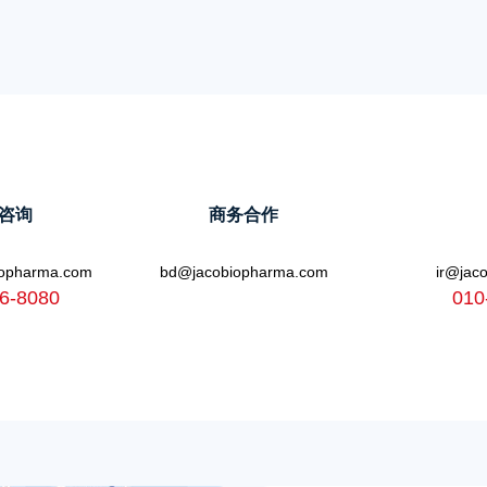
咨询
商务合作
biopharma.com
bd@jacobiopharma.com
ir@jac
6-8080
010