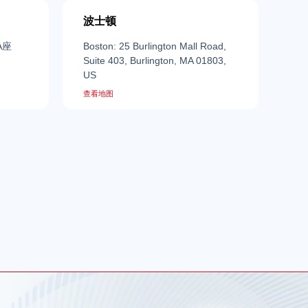
波士顿
A座
Boston: 25 Burlington Mall Road,
Suite 403, Burlington, MA 01803,
US
查看地图