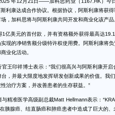
25 年12月21日——加科思药业（1167.HK
E73与阿斯利康达成合作协议。根据协议，阿斯利康将
市场，加科思将与阿斯利康共同开发和商业化该产品
1亿美元的首付款，并有资格额外获得最高达19.
实现的净销售额分级特许权使用费。阿斯利康将负责JA
和商业化活动。
行官王印祥博士表示：“我们很高兴与阿斯利康开启
台，并最大限度地发挥研发创新成果的价值。我们
性治疗方案，并改善患者的生存获益。”
精准医学高级副总裁Matt Hellmann表示：“K
瘤在胰腺癌、结直肠癌和肺癌患者中造成了巨大的