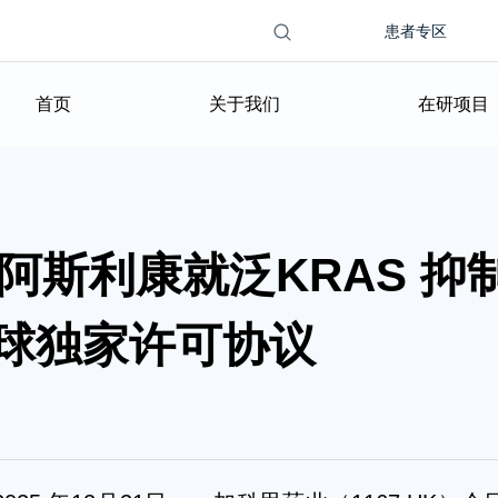
Search this
搜索表单
患者专区
site
首页
关于我们
在研项目
斯利康就泛KRAS 抑制剂
全球独家许可协议