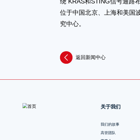
绕 KRAS和STING信
位于中国北京、上海和美国波
究中心。
返回新闻中心
关于我们
我们的故事
高管团队