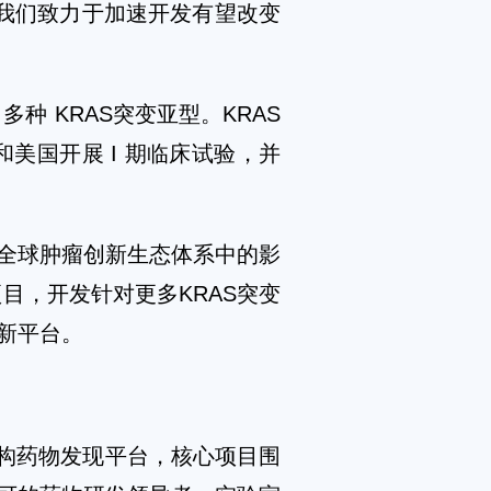
合，我们致力于加速开发有望改变
多种 KRAS突变亚型。KRAS
和美国开展 I 期临床试验，并
全球肿瘤创新生态体系中的影
项目，开发针对更多KRAS突变
创新平台。
变构药物发现平台，核心项目围