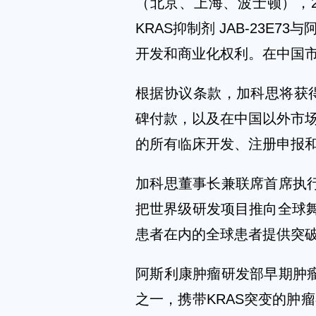
（北京、上海、波士顿），20
KRAS抑制剂 JAB-23
开发和商业化权利。在中国
根据协议条款，加科思将获得
碑付款，以及在中国以外市场
的所有临床开发、注册申报
加科思董事长兼联席首席执
把世界级研发项目推向全球舞
患者在内的全球患者提供突破
阿斯利康肿瘤研发部早期肿瘤与
之一，携带KRAS突变的肿