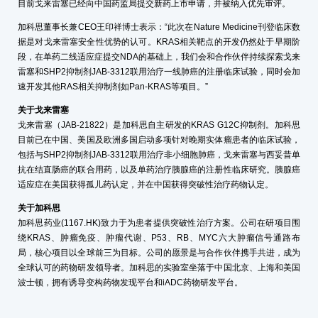
目前戈来雷塞已经向中国药监局提交新药上市申请，并被纳入优先审评。
加科思董事长兼CEO王印祥博士表示：“此次在Nature Medicine刊登临床数
据是对戈来雷塞安全性优势的认可。KRAS相关靶点的开发仍然处于早期阶
段，在单药二线适应症提交NDA的基础上，我们会和合作伙伴持续探索戈来
雷塞和SHP2抑制剂JAB-3312联用治疗一线肺癌的注册临床试验，同时会加
速开发其他RAS相关抑制剂如Pan-KRAS等项目。”
关于戈来雷塞
戈来雷塞（JAB-21822）是加科思自主研发的KRAS G12C抑制剂。加科思
目前已在中国、美国及欧洲多国启动多项针对晚期实体瘤患者的临床试验，
包括与SHP2抑制剂JAB-3312联用治疗非小细胞肺癌，戈来雷塞与西妥昔单
抗在结直肠癌的联合用药，以及单药治疗胰腺癌的注册性临床研究。胰腺癌
适应症在美国获得孤儿药认定，并在中国获得突破性治疗药物认定。
关于加科思
加科思药业(1167.HK)致力于为患者提供突破性治疗方案。公司在研项目围
绕KRAS、肿瘤免疫、肿瘤代谢、P53、RB、MYC六大肿瘤信号通路布
局，核心项目以全球前三为目标。公司的愿景是与合作伙伴携手共进，成为
全球认可的药物研发领导者。加科思的实验室坐落于中国北京、上海和美国
波士顿，拥有诱导变构药物发现平台和iADC药物研发平台。