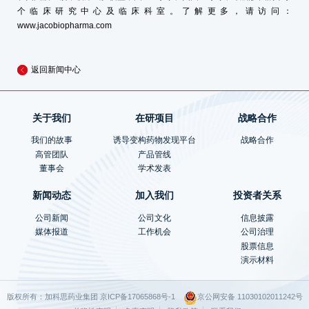
个临床研究中心及临床科室。了解更多，请访问：
www.jacobiopharma.com
返回新闻中心
关于我们
在研项目
战略合作
我们的故事
诱导变构药物发现平台
战略合作
高管团队
产品管线
董事会
学术发表
新闻动态
加入我们
投资者关系
公司新闻
公司文化
信息披露
媒体报道
工作机会
公司治理
股票信息
演示材料
版权所有：加科思药业集团
京ICP备17065868号-1
京公网安备 11030102011242号