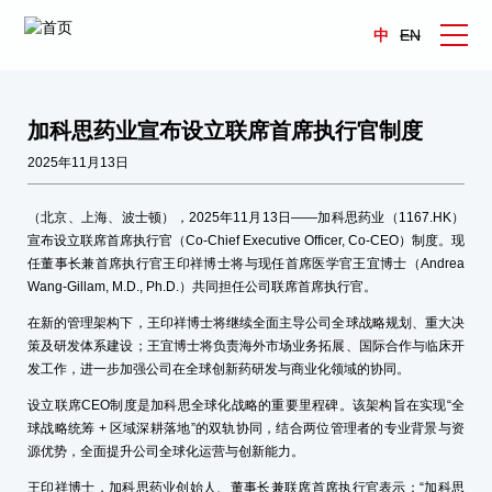
中
EN
加科思药业宣布设立联席首席执行官制度
2025年11月13日
（北京、上海、波士顿），2025年11月13日——加科思药业（1167.HK）
宣布设立联席首席执行官（Co-Chief Executive Officer, Co-CEO）制度。现
任董事长兼首席执行官王印祥博士将与现任首席医学官王宜博士（Andrea
Wang-Gillam, M.D., Ph.D.）共同担任公司联席首席执行官。
在新的管理架构下，王印祥博士将继续全面主导公司全球战略规划、重大决
策及研发体系建设；王宜博士将负责海外市场业务拓展、国际合作与临床开
发工作，进一步加强公司在全球创新药研发与商业化领域的协同。
设立联席CEO制度是加科思全球化战略的重要里程碑。该架构旨在实现“全
球战略统筹 + 区域深耕落地”的双轨协同，结合两位管理者的专业背景与资
源优势，全面提升公司全球化运营与创新能力。
王印祥博士，加科思药业创始人、董事长兼联席首席执行官表示：“加科思