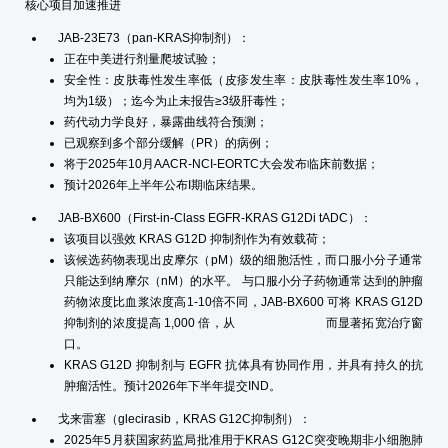
核心项目加速推进
JAB-23E73（pan-KRAS抑制剂）：
正在中美进行剂量爬坡试验；
安全性：皮肤毒性发生率低（皮疹发生率：皮肤毒性发生率10%，
均为1级）；迄今为止未报告≥3级肝毒性；
药代动力学良好，暴露曲线符合预测；
已观察到多个部分缓解（PR）的病例；
将于2025年10月AACR-NCI-EORTC大会发布临床前数据；
预计2026年上半年公布I期临床结果。
JAB-BX600（First-in-Class EGFR-KRAS G12Di tADC）：
该项目以强效 KRAS G12D 抑制剂作为有效载荷；
该候选药物表现出皮摩尔（pM）级的细胞活性，而口服小分子通常
只能达到纳摩尔（nM）的水平。 与口服小分子药物通常达到的肿瘤
药物浓度比血浆浓度高1-10倍不同，JAB-BX600 可将 KRAS G12D
抑制剂的浓度提高 1,000 倍，从 而显著拓宽治疗窗
口。
KRAS G12D 抑制剂与 EGFR 抗体具有协同作用，并具有持久的抗
肿瘤活性。预计2026年下半年提交IND。
戈来雷塞（glecirasib，KRAS G12C抑制剂）：
2025年5月获国家药监局批准用于KRAS G12C突变晚期非小细胞肺