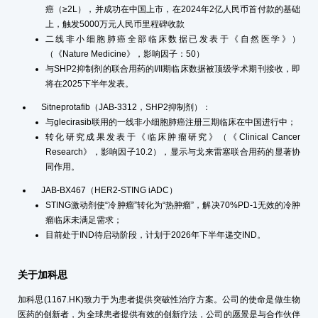
癌（≥2L），并成功在中国上市，在2024年2亿人民币首付款的基础
上，触发5000万元人民币里程碑收款
二线非小细胞肺癌全部临床数据已发表于《自然医学》）
（《Nature Medicine》，影响因子：50）
与SHP2抑制剂的联合用药的I/II期临床数据被顶级学术期刊接收，即
将在2025下半年发表。
Sitneprotafib（JAB-3312，SHP2抑制剂）：
与glecirasib联用的一线非小细胞肺癌注册三期临床在中国进行中；
转化研究成果发表于《临床肿瘤研究》（《Clinical Cancer
Research》，影响因子10.2），显示与戈来雷塞联合用药的显著协
同作用。
JAB-BX467（HER2-STING iADC）
STING激动剂使“冷肿瘤”转化为“热肿瘤”，解决70%PD-1无效的冷肿
瘤临床未满足需求；
目前处于IND待启动阶段，计划于2026年下半年递交IND。
关于加科思
加科思(1167.HK)致力于为患者提供突破性治疗方案。公司的使命是做生物
医药的创新者，为全球患者提供有效的创新疗法，公司的愿景是与合作伙伴