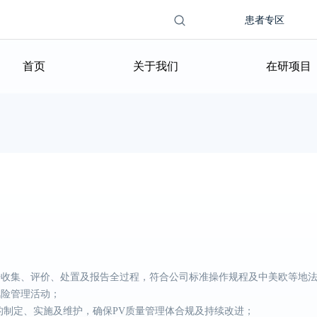
Search this
搜索表单
患者专区
site
首页
关于我们
在研项目
告收集、评价、处置及报告全过程，符合公司标准操作规程及中美欧等地
风险管理活动；
的制定、实施及维护，确保PV质量管理体合规及持续改进；