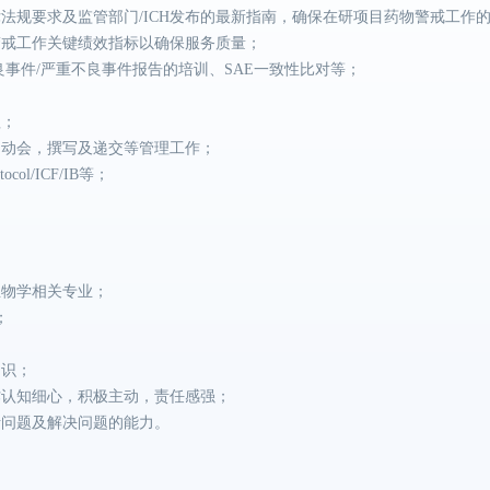
法规要求及监管部门/ICH发布的最新指南，确保在研项目药物警戒工作
警戒工作关键绩效指标以确保服务质量；
良事件/严重不良事件报告的培训、SAE一致性比对等；
理；
启动会，撰写及递交等管理工作；
ol/ICF/IB等；
。
生物学相关专业；
；
知识；
作认知细心，积极主动，责任感强；
析问题及解决问题的能力。